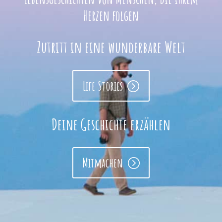
Herzen folgen
Zutritt in eine wunderbare Welt
Life Stories
Deine Geschichte erzählen
Mitmachen